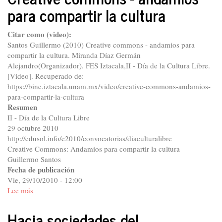
para compartir la cultura
bienes
comunes
Citar como (video):
Santos Guillermo (2010) Creative commons - andamios para
compartir la cultura. Miranda Díaz Germán
Alejandro(Organizador). FES Iztacala,II - Día de la Cultura Libre.
[Video]. Recuperado de:
https://bine.iztacala.unam.mx/video/creative-commons-andamios-
para-compartir-la-cultura
Resumen
II - Día de la Cultura Libre
29 octubre 2010
http://edusol.info/e2010/convocatorias/diaculturalibre
Creative Commons: Andamios para compartir la cultura
Guillermo Santos
Fecha de publicación
Vie, 29/10/2010 - 12:00
Lee más
sobre
Creative
commons
Hacia sociedades del
-