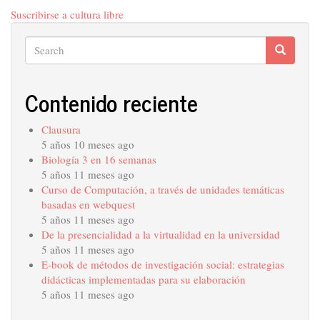
Hacia
Suscribirse a cultura libre
sociedades
del
Search
Search
conocimiento
Search
libre
Contenido reciente
Clausura
5 años 10 meses ago
Biología 3 en 16 semanas
5 años 11 meses ago
Curso de Computación, a través de unidades temáticas
basadas en webquest
5 años 11 meses ago
De la presencialidad a la virtualidad en la universidad
5 años 11 meses ago
E-book de métodos de investigación social: estrategias
didácticas implementadas para su elaboración
5 años 11 meses ago