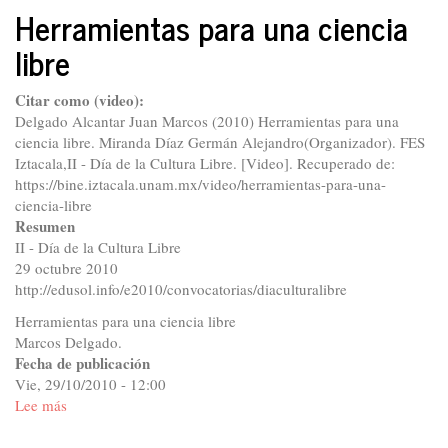
educación
Herramientas para una ciencia
con
libre
software
libre
y
Citar como (video):
la
Delgado Alcantar Juan Marcos (2010) Herramientas para una
brecha
ciencia libre. Miranda Díaz Germán Alejandro(Organizador). FES
digital
Iztacala,II - Día de la Cultura Libre. [Video]. Recuperado de:
https://bine.iztacala.unam.mx/video/herramientas-para-una-
ciencia-libre
Resumen
II - Día de la Cultura Libre
29 octubre 2010
http://edusol.info/e2010/convocatorias/diaculturalibre
Herramientas para una ciencia libre
Marcos Delgado.
Fecha de publicación
Vie, 29/10/2010 - 12:00
Lee más
sobre
Herramientas
para