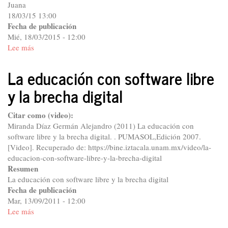
Juana
18/03/15 13:00
Fecha de publicación
Mié, 18/03/2015 - 12:00
Lee más
sobre
Los
dueños
La educación con software libre
de
y la brecha digital
la
cultura
Citar como (video):
Miranda Díaz Germán Alejandro (2011) La educación con
software libre y la brecha digital. . PUMASOL,Edición 2007.
[Video]. Recuperado de: https://bine.iztacala.unam.mx/video/la-
educacion-con-software-libre-y-la-brecha-digital
Resumen
La educación con software libre y la brecha digital
Fecha de publicación
Mar, 13/09/2011 - 12:00
Lee más
sobre
La