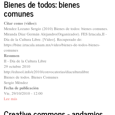
Bienes de todos: bienes
una
comunes
ciencia
libre
Citar como (video):
Mendez Lozano Sergio (2010) Bienes de todos: bienes comunes.
Miranda Díaz Germán Alejandro(Organizador). FES Iztacala,II -
Día de la Cultura Libre. [Video]. Recuperado de:
https://bine.iztacala.unam.mx/video/bienes-de-todos-bienes-
comunes
Resumen
II - Día de la Cultura Libre
29 octubre 2010
http://edusol.info/e2010/convocatorias/diaculturalibre
Bienes de todos. Bienes Comunes
Sergio Méndez
Fecha de publicación
Vie, 29/10/2010 - 12:00
Lee más
sobre
Bienes
de
Creative commons - andamios
todos: