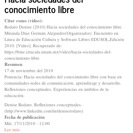
conocimiento libre
andamios
para
compartir
Citar como (video):
la
Rodaro Denise (2010) Hacia sociedades del conocimiento libre.
cultura
Miranda Díaz Germán Alejandro(Organizador). Encuentro en
Línea de Educación Cultura y Software Libres EDUSOL,Edición
2010. [Video]. Recuperado de:
https://bine.iztacala.unam.mx/video/hacia-sociedades-del-
conocimiento-libre
Resumen
17 de noviembre del 2010
Ponencia: Hacia sociedades del conocimiento libre con base en
comunidades-redes de comunicación, aprendizaje y desarrollo.
Reflexiones conceptuales. Experiencias en ámbitos de la
educación.
Denise Rodaro. Reflexiones conceptuales.
(http://www.linkedin.com/in/deniserodaro)
Fecha de publicación
Mié, 17/11/2010 - 12:00
Lee más
sobre