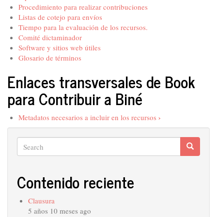
Procedimiento para realizar contribuciones
Listas de cotejo para envíos
Tiempo para la evaluación de los recursos.
Comité dictaminador
Software y sitios web útiles
Glosario de términos
Enlaces transversales de Book
para Contribuir a Biné
›
Metadatos necesarios a incluir en los recursos
Search
Search
Search
Contenido reciente
Clausura
5 años 10 meses ago