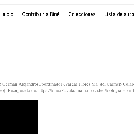
Inicio
Contribuir a Biné
Colecciones
Lista de aut
az Germán Alejandro(Coordinador),Vargas Flores Ma. del Carmen(Colab
]. Recuperado de: https://bine.iztacala.unam.mx/video/biologia-3-en