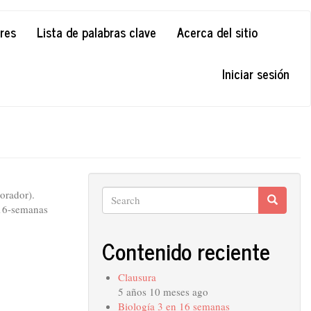
ores
Lista de palabras clave
Acerca del sitio
Iniciar sesión
Search
orador).
Search
Search
-16-semanas
Contenido reciente
Clausura
5 años 10 meses ago
Biología 3 en 16 semanas