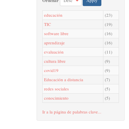
Ordenar
Apply
educación
(23)
TIC
(19)
software libre
(16)
aprendizaje
(16)
evaluación
(11)
cultura libre
(9)
covid19
(9)
Educación a distancia
(7)
redes sociales
(5)
conocimiento
(5)
Ir a la página de palabras clave...