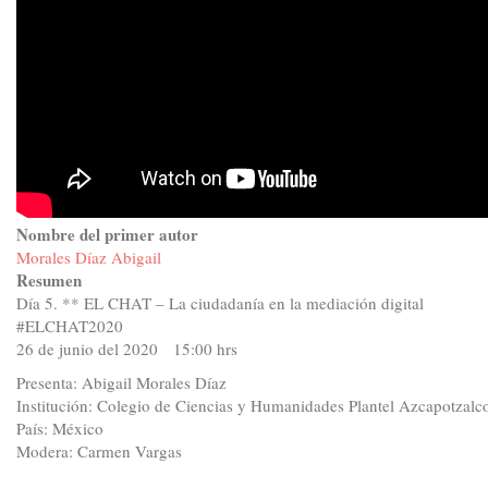
Nombre del primer autor
Morales Díaz Abigail
Resumen
Día 5. ** EL CHAT – La ciudadanía en la mediación digital
#ELCHAT2020
26 de junio del 2020 15:00 hrs
Presenta: Abigail Morales Díaz
Institución: Colegio de Ciencias y Humanidades Plantel Azcapotzalc
País: México
Modera: Carmen Vargas