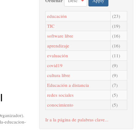
Ordenar
Apply
educación
(23)
TIC
(19)
software libre
(16)
aprendizaje
(16)
evaluación
(11)
covid19
(9)
cultura libre
(9)
Educación a distancia
(7)
l
redes sociales
(5)
conocimiento
(5)
Organizador).
Ir a la página de palabras clave...
la-educacion-