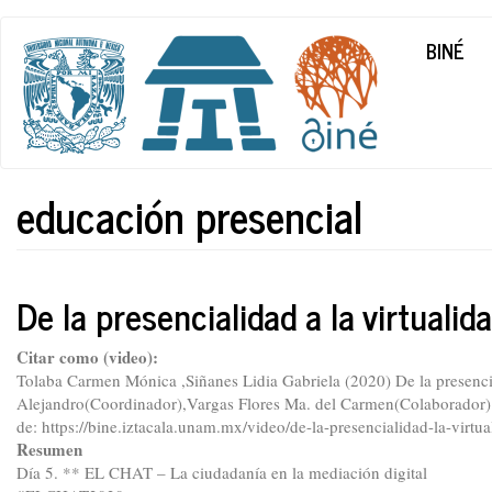
Main
User
Pasar
BINÉ
al
navigation
account
contenido
menu
principal
educación presencial
De la presencialidad a la virtualid
Citar como (video):
Tolaba Carmen Mónica ,Siñanes Lidia Gabriela (2020) De la presencia
Alejandro(Coordinador),Vargas Flores Ma. del Carmen(Colaborador)
de: https://bine.iztacala.unam.mx/video/de-la-presencialidad-la-virtu
Resumen
Día 5. ** EL CHAT – La ciudadanía en la mediación digital