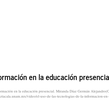
formación en la educación presencia
nformación en la educación presencial. Miranda Díaz Germán Alejandro(
ztacala.unam.mx/video/el-uso-de-las-tecnologias-de-la-informacion-en-