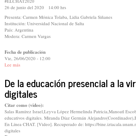
#ELCHAT2020
26 de junio del 2020 14:00 hrs
Presenta: Carmen Mónica Tolaba, Lidia Gabriela Siñanes
Institución: Universidad Nacional de Salta
País: Argentina
Modera: Carmen Vargas
Fecha de publicación
Vie, 26/06/2020 - 12:00
Lee más
sobre
De
la
De la educación presencial a la v
presencialidad
digitales
a
la
virtualidad
Citar como (video):
en
Salas Ramírez Israel,Leyva López Hermelinda Patricia,Manoatl Escob
la
educativos digitales. Miranda Díaz Germán Alejandro(Coordinador)
universidad
En Línea CHAT. [Video]. Recuperado de: https://bine.iztacala.unam.
digitales