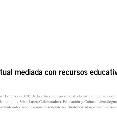
irtual mediada con recursos educati
ar Lorenza (2020) De la educación presencial a la virtual mediada con 
,Bontempo e Silva Luiza(Colaborador). Educación y Cultura Libre,Segu
mx/video/de-la-educacion-presencial-la-virtual-mediada-con-recursos-ed