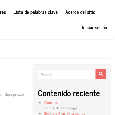
ores
Lista de palabras clave
Acerca del sitio
Iniciar sesión
Search
Search
Search
Contenido reciente
o]. Recuperado
Clausura
5 años 10 meses ago
Biología 3 en 16 semanas