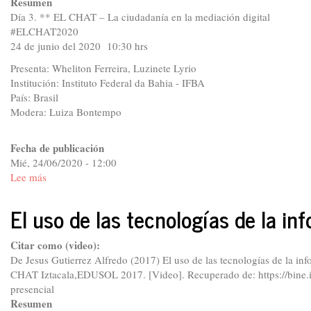
Resumen
Día 3. ** EL CHAT – La ciudadanía en la mediación digital
#ELCHAT2020
24 de junio del 2020 10:30 hrs
Presenta: Wheliton Ferreira, Luzinete Lyrio
Institución: Instituto Federal da Bahia - IFBA
País: Brasil
Modera: Luiza Bontempo
Fecha de publicación
Mié, 24/06/2020 - 12:00
Lee más
sobre
De
la
El uso de las tecnologías de la in
educación
presencial
Citar como (video):
a
De Jesus Gutierrez Alfredo (2017) El uso de las tecnologías de la i
la
CHAT Iztacala,EDUSOL 2017. [Video]. Recuperado de: https://bine.i
virtual
presencial
mediada
Resumen
con